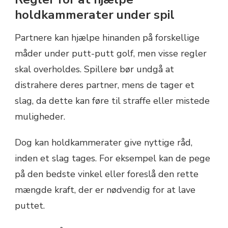
holdkammerater under spil
Partnere kan hjælpe hinanden på forskellige
måder under putt-putt golf, men visse regler
skal overholdes. Spillere bør undgå at
distrahere deres partner, mens de tager et
slag, da dette kan føre til straffe eller mistede
muligheder.
Dog kan holdkammerater give nyttige råd,
inden et slag tages. For eksempel kan de pege
på den bedste vinkel eller foreslå den rette
mængde kraft, der er nødvendig for at lave
puttet.