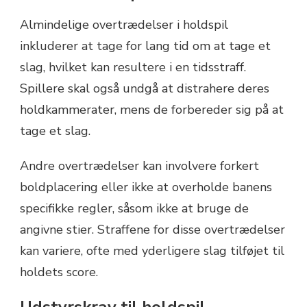
Almindelige overtrædelser i holdspil
inkluderer at tage for lang tid om at tage et
slag, hvilket kan resultere i en tidsstraff.
Spillere skal også undgå at distrahere deres
holdkammerater, mens de forbereder sig på at
tage et slag.
Andre overtrædelser kan involvere forkert
boldplacering eller ikke at overholde banens
specifikke regler, såsom ikke at bruge de
angivne stier. Straffene for disse overtrædelser
kan variere, ofte med yderligere slag tilføjet til
holdets score.
Udstyrskrav til holdspil