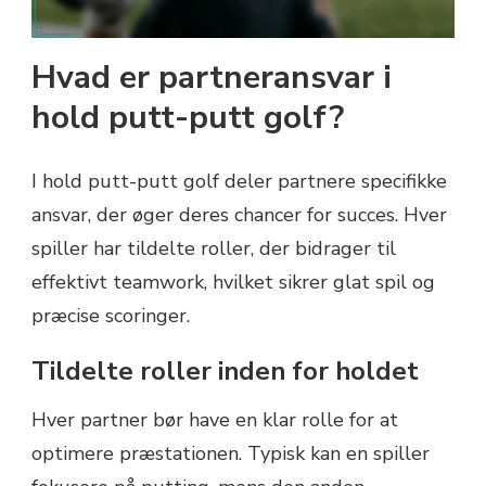
Hvad er partneransvar i
hold putt-putt golf?
I hold putt-putt golf deler partnere specifikke
ansvar, der øger deres chancer for succes. Hver
spiller har tildelte roller, der bidrager til
effektivt teamwork, hvilket sikrer glat spil og
præcise scoringer.
Tildelte roller inden for holdet
Hver partner bør have en klar rolle for at
optimere præstationen. Typisk kan en spiller