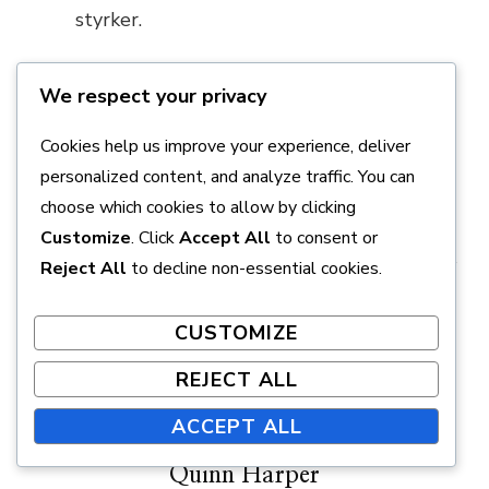
styrker.
Giv positiv feedback for at opmuntre
We respect your privacy
holdkammerater.
Cookies help us improve your experience, deliver
Evaluér banens layout sammen.
personalized content, and analyze traffic. You can
choose which cookies to allow by clicking
Customize
. Click
Accept All
to consent or
Reject All
to decline non-essential cookies.
CUSTOMIZE
REJECT ALL
ACCEPT ALL
Quinn Harper