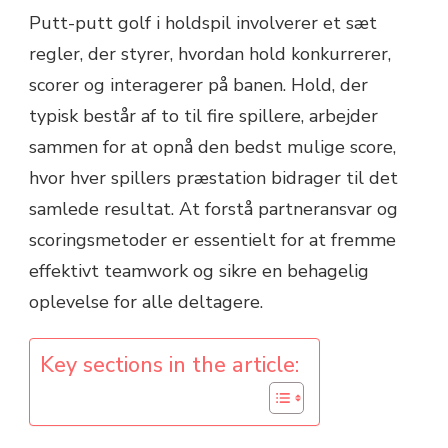
Putt-putt golf i holdspil involverer et sæt
regler, der styrer, hvordan hold konkurrerer,
scorer og interagerer på banen. Hold, der
typisk består af to til fire spillere, arbejder
sammen for at opnå den bedst mulige score,
hvor hver spillers præstation bidrager til det
samlede resultat. At forstå partneransvar og
scoringsmetoder er essentielt for at fremme
effektivt teamwork og sikre en behagelig
oplevelse for alle deltagere.
Key sections in the article: