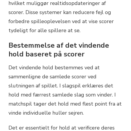
hvilket muliggør realtidsopdateringer af
scorer. Disse systemer kan reducere fejl og
forbedre spilleoplevelsen ved at vise scorer
tydeligt for alle spillere at se.
Bestemmelse af det vindende
hold baseret på scorer
Det vindende hold bestemmes ved at
sammenligne de samlede scorer ved
slutningen af spillet. I slagspil erklæres det
hold med færrest samlede slag som vinder. I
matchspil tager det hold med flest point fra at
vinde individuelle huller sejren.
Det er essentielt for hold at verificere deres