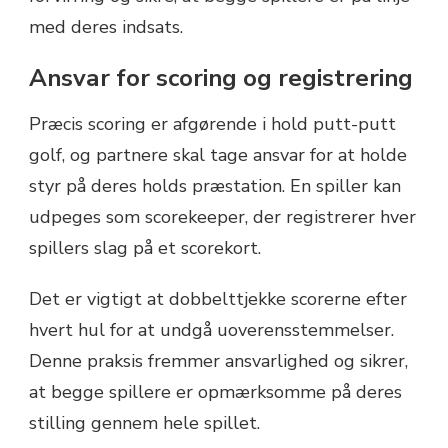
med deres indsats.
Ansvar for scoring og registrering
Præcis scoring er afgørende i hold putt-putt
golf, og partnere skal tage ansvar for at holde
styr på deres holds præstation. En spiller kan
udpeges som scorekeeper, der registrerer hver
spillers slag på et scorekort.
Det er vigtigt at dobbelttjekke scorerne efter
hvert hul for at undgå uoverensstemmelser.
Denne praksis fremmer ansvarlighed og sikrer,
at begge spillere er opmærksomme på deres
stilling gennem hele spillet.