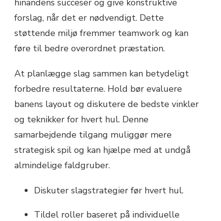
hinandens succeser og give konstruktive
forslag, når det er nødvendigt. Dette
støttende miljø fremmer teamwork og kan
føre til bedre overordnet præstation.
At planlægge slag sammen kan betydeligt
forbedre resultaterne. Hold bør evaluere
banens layout og diskutere de bedste vinkler
og teknikker for hvert hul. Denne
samarbejdende tilgang muliggør mere
strategisk spil og kan hjælpe med at undgå
almindelige faldgruber.
Diskuter slagstrategier før hvert hul.
Tildel roller baseret på individuelle