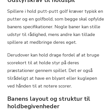
Spillere i hold putt-putt golf kræver typisk en
putter og en golfbold, som begge skal opfylde
banens specifikationer. Nogle baner kan stille
udstyr til rådighed, mens andre kan tillade
spillere at medbringe deres eget.
Derudover kan hold drage fordel af at bruge
scorekort til at holde styr på deres
præstationer gennem spillet. Det er også
tilrådeligt at have en blyant eller kuglepen
ved hånden til at notere scorer.
Banens layout og struktur til
holdbegivenheder