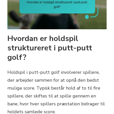
Hvordan er holdspil
struktureret i putt-putt
golf?
Holdspil i putt-putt golf involverer spillere,
der arbejder sammen for at opnå den bedst
mulige score. Typisk består hold af to til fire
spillere, der skiftes til at spille gennem en
bane, hvor hver spillers præstation bidrager til
holdets samlede score.