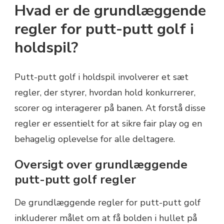
Hvad er de grundlæggende
regler for putt-putt golf i
holdspil?
Putt-putt golf i holdspil involverer et sæt
regler, der styrer, hvordan hold konkurrerer,
scorer og interagerer på banen. At forstå disse
regler er essentielt for at sikre fair play og en
behagelig oplevelse for alle deltagere.
Oversigt over grundlæggende
putt-putt golf regler
De grundlæggende regler for putt-putt golf
inkluderer målet om at få bolden i hullet på