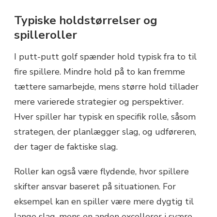
Typiske holdstørrelser og
spilleroller
I putt-putt golf spænder hold typisk fra to til
fire spillere. Mindre hold på to kan fremme
tættere samarbejde, mens større hold tillader
mere varierede strategier og perspektiver.
Hver spiller har typisk en specifik rolle, såsom
strategen, der planlægger slag, og udføreren,
der tager de faktiske slag.
Roller kan også være flydende, hvor spillere
skifter ansvar baseret på situationen. For
eksempel kan en spiller være mere dygtig til
lange slag, mens en anden excellerer i svære