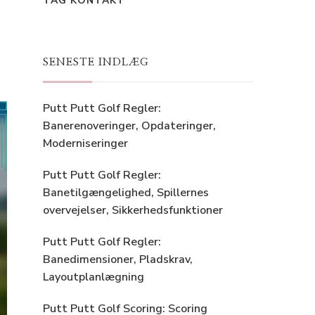
TAG KONTAKT
SENESTE INDLÆG
Putt Putt Golf Regler:
Banerenoveringer, Opdateringer,
Moderniseringer
Putt Putt Golf Regler:
Banetilgængelighed, Spillernes
overvejelser, Sikkerhedsfunktioner
Putt Putt Golf Regler:
Banedimensioner, Pladskrav,
Layoutplanlægning
Putt Putt Golf Scoring: Scoring