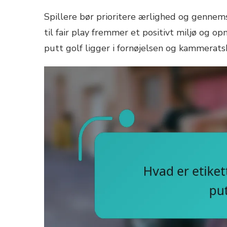
Spillere bør prioritere ærlighed og gennems
til fair play fremmer et positivt miljø og o
putt golf ligger i fornøjelsen og kammeratsk