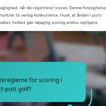
igtighed, når de registrerer scores. Denne forpligtelse
pmuntrer til venlig konkurrence. Husk, at ånden i putt-
abet, hvilket gør nøjagtig scoring endnu vigtigere.