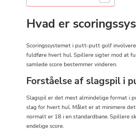
Hvad er scoringssys
Scoringssystemet i putt-putt golf involverer 
fuldføre hvert hul. Spillere sigter mod at 
samlede score bestemmer vinderen.
Forståelse af slagspil i p
Slagspil er det mest almindelige format i pu
slag for hvert hul. Målet er at minimere det
normalt er 18 i en standardbane. Spillere sk
endelige score.