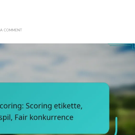
ON
 A COMMENT
PUTT
PUTT
GOLF
SCORING:
SCORING
ETIKETTE,
RESPEKTFULD
SPIL,
FAIR
KONKURRENCE