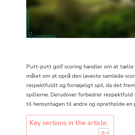
Putt-putt golf scoring handler om at tælle d
målet om at opnå den laveste samlede score
respektfuldt og fornøjeligt spil, da det fr
spillerne. Derudover forbedrer respektfuld
til hensyntagen til andre og opretholde en
Key sections in the article: