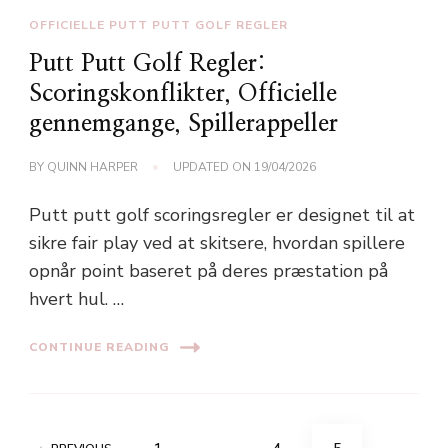
OFFICIELLE PUTT PUTT GOLF REGLER
Putt Putt Golf Regler:
Scoringskonflikter, Officielle
gennemgange, Spillerappeller
BY
QUINN HARPER
UPDATED ON
19/04/2026
Putt putt golf scoringsregler er designet til at
sikre fair play ved at skitsere, hvordan spillere
opnår point baseret på deres præstation på
hvert hul. …
CONTINUE READING
Posts
PAGE
PAGE
PAGE