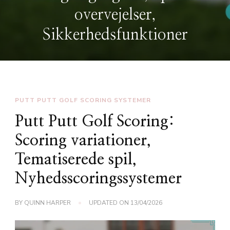
overvejelser,
Sikkerhedsfunktioner
PUTT PUTT GOLF SCORING SYSTEMER
Putt Putt Golf Scoring:
Scoring variationer,
Tematiserede spil,
Nyhedsscoringssystemer
BY
QUINN HARPER
UPDATED ON
13/04/2026