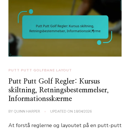
PUTT PUTT GOLFBANE LAYOUT
Putt Putt Golf Regler: Kursus
skiltning, Retningsbestemmelser,
Informationsskærme
BY
QUINN HARPER
UPDATED ON
18/04/2026
At forstå reglerne og layoutet på en putt-putt