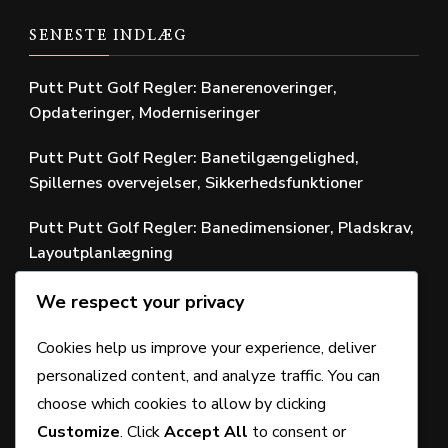
SENESTE INDLÆG
Putt Putt Golf Regler: Banerenoveringer,
Opdateringer, Moderniseringer
Putt Putt Golf Regler: Banetilgængelighed,
Spillernes overvejelser, Sikkerhedsfunktioner
Putt Putt Golf Regler: Banedimensioner, Pladskrav,
Layoutplanlægning
Putt Putt Golf Scoring: Scoring etikette,
We respect your privacy
Respektfuld spil, Fair konkurrence
Cookies help us improve your experience, deliver
Putt Putt Golf Regler: Spilformater, Matchspil,
personalized content, and analyze traffic. You can
Variationer af slagspil
choose which cookies to allow by clicking
Customize
. Click
Accept All
to consent or