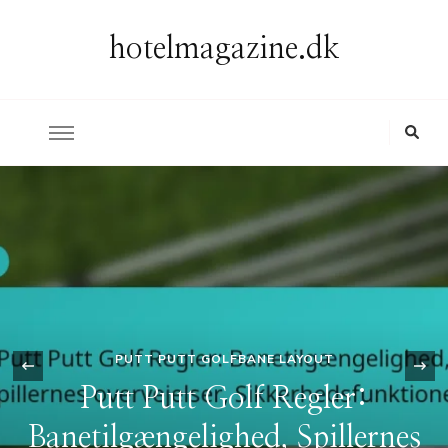
hotelmagazine.dk
PUTT PUTT GOLFBANE LAYOUT
‹
Putt Putt Golf Regler:
Banetilgængelighed, Spillernes