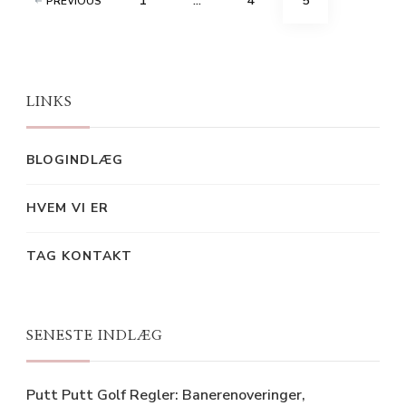
1
…
4
5
PREVIOUS
pagination
LINKS
BLOGINDLÆG
HVEM VI ER
TAG KONTAKT
SENESTE INDLÆG
Putt Putt Golf Regler: Banerenoveringer,